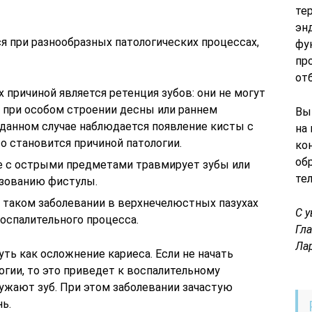
те
эн
я при разнообразных патологических процессах,
фу
пр
от
Их причиной является ретенция зубов: они не могут
при особом строении десны или раннем
Вы
 данном случае наблюдается появление кисты с
на
о становится причиной патологии.
ко
об
гре с острыми предметами травмирует зубы или
те
азованию фистулы.
и таком заболевании в верхнечелюстных пазухах
С 
оспалительного процесса.
Гл
Ла
уть как осложнение кариеса. Если не начать
гии, то это приведет к воспалительному
ужают зуб. При этом заболевании зачастую
ь.