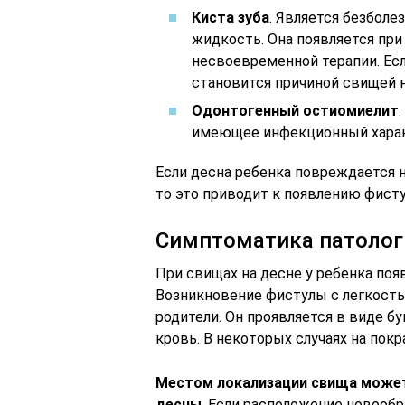
Киста зуба
. Является безболе
жидкость. Она появляется при
несвоевременной терапии. Есл
становится причиной свищей н
Одонтогенный остиомиелит
имеющее инфекционный харак
Если десна ребенка повреждается н
то это приводит к появлению фисту
Симптоматика патолог
При свищах на десне у ребенка п
Возникновение фистулы с легкость
родители. Он проявляется в виде бу
кровь. В некоторых случаях на по
Местом локализации свища может
десны
. Если расположение новооб