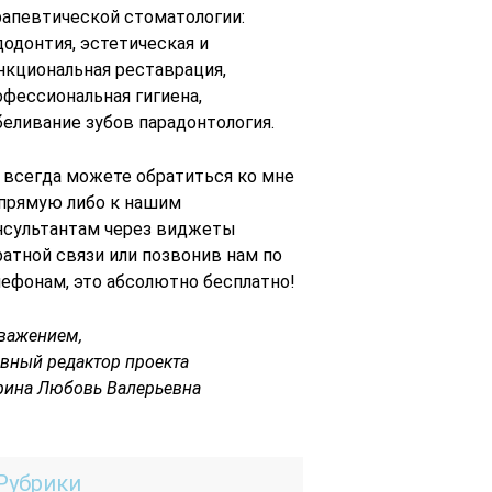
рапевтической стоматологии:
додонтия, эстетическая и
нкциональная реставрация,
офессиональная гигиена,
беливание зубов парадонтология.
 всегда можете обратиться ко мне
 прямую либо к нашим
нсультантам через виджеты
ратной связи или позвонив нам по
лефонам, это абсолютно бесплатно!
уважением,
авный редактор проекта
рина Любовь Валерьевна
Рубрики