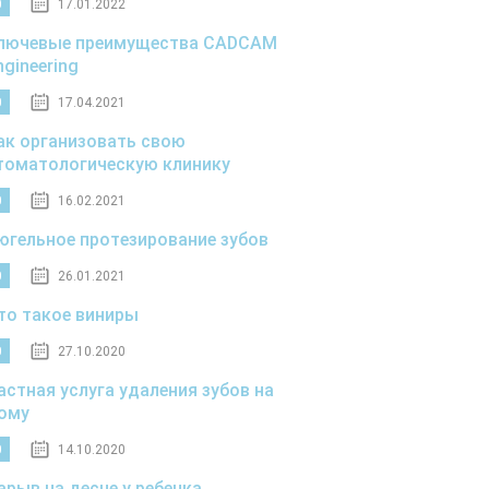
0
17.01.2022
лючевые преимущества CADCAM
ngineering
0
17.04.2021
ак организовать свою
томатологическую клинику
0
16.02.2021
югельное протезирование зубов
0
26.01.2021
то такое виниры
0
27.10.2020
астная услуга удаления зубов на
ому
0
14.10.2020
арыв на десне у ребенка