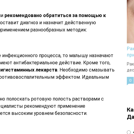
ии
рекомендовано обратиться за помощью к
поставит диагноз и назначит действенную
применением разнообразных методик:
Ра
пр
не инфекционного процесса, то малышу назначают
меют антибактериальное действие. Кроме того,
Рак
тигистаминных лекарств
. Необходимо смазывать
дес
противовоспалительным эффектом. Идеальным
0
но полоскать ротовую полость растворами с
пециалисты рекомендуют применение
Ка
ется высоким уровнем безопасности.
Да
4