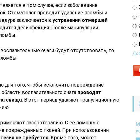
вляется в том случае, если заболевание
3
ок. Стоматолог проводит удаление пломбы и
1
оцедура заключается в
устранении отмершей
2
водится дезинфекция. После манипуляции
пломбы.
воспалительные очаги будут отсутствовать, то
Доб
пломбы.
мо для того, чтобы исключить повреждение
й области воспалительного очага
проводят
ла свища
. В этот период удаляют грануляционную
нию.
 применяют лазеротерапию. С ее помощью
М
ие поврежденных тканей. При использовании
у
тезия не требуется
. Кроме того, может