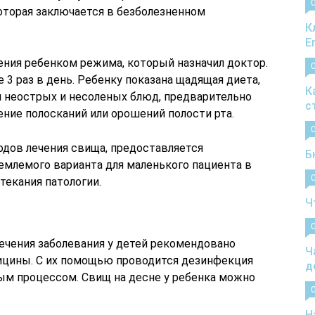
оторая заключается в безболезненном
К
E
ения ребенком режима, который назначил доктор.
 3 раз в день. Ребенку показана щадящая диета,
К
и неострых и несоленых блюд, предварительно
с
ние полосканий или орошений полости рта.
одов лечения свища, предоставляется
Б
млемого варианта для маленького пациента в
текания патологии.
Ч
лечения заболевания у детей рекомендовано
Ч
ицины. С их помощью проводится дезинфекция
д
ным процессом. Свищ на десне у ребенка можно
Н