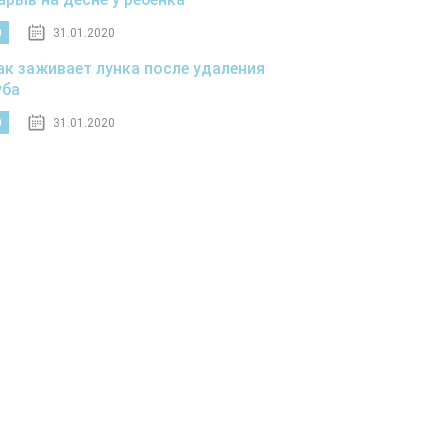
0
31.01.2020
ак заживает лунка после удаления
уба
0
31.01.2020