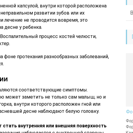
зненной капсулой, внутри которой расположена
 неправильном развитии зубов или их
и лечение не проводится вовремя, это
а десне у ребенка.
. Воспалительный процесс костей челюсти,
тер.
а фоне протекания разнообразных заболеваний,
л.
ии
оявляются соответствующие симптомы.
ю может заметить не только сам малыш, но и
горка, внутри которого расположен гной или
красневшей десне наблюдают белую головку.
Фо
Фор
 стать внутренняя или внешняя поверхность
Фор
разования наблюдается с внутренней стороны
Каж