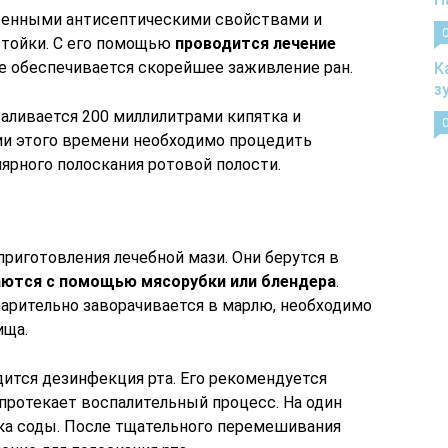
женными антисептическими свойствами и
стойки. С его помощью
проводится лечение
же обеспечивается скорейшее заживление ран.
К
з
аливается 200 миллилитрами кипятка и
нии этого времени необходимо процедить
лярного полоскания ротовой полости.
риготовления лечебной мази. Они берутся в
ются с помощью мясорубки или блендера
.
арительно заворачивается в марлю, необходимо
ища.
ится дезинфекция рта. Его рекомендуется
протекает воспалительный процесс. На один
жка соды. После тщательного перемешивания