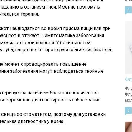
паданию в организм гноя. Именно поэтому в
0
тельная терапия.
жет наблюдаться во время приема пищи или при
раснеет и отекает. Симптоматика заболевания
паха из ротовой полости. У большинства
зуба, напротив которого располагается фистула.
ния может спровоцировать повышение
кания заболевания могут наблюдаться гнойные
Фл
Флу
актеризуется наличием большого количества
Флу
своевременно диагностировать заболевание.
мол
0
свища со стоматитом, поэтому для установки
ельная диагностика у врача.